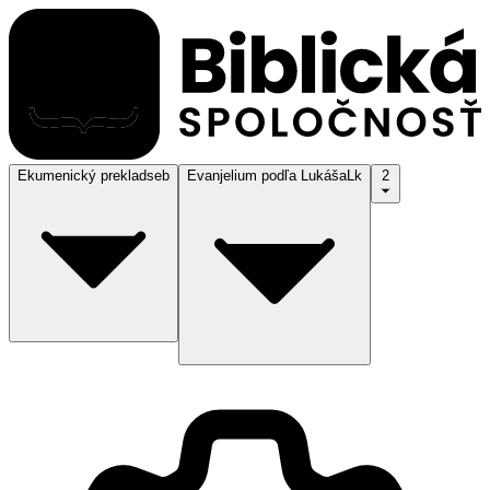
Ekumenický preklad
seb
Evanjelium podľa Lukáša
Lk
2