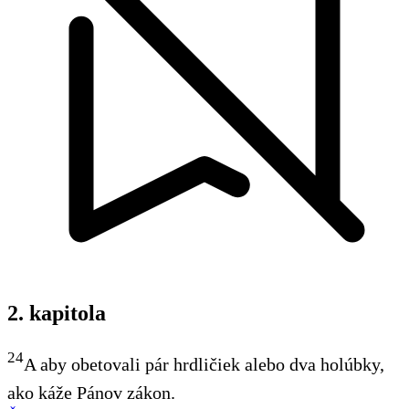
2. kapitola
24
A aby obetovali
pár hrdličiek alebo dva holúbky,
ako káže Pánov zákon.