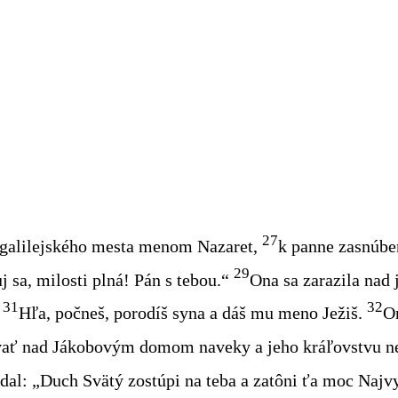
27
o galilejského mesta menom Nazaret,
k panne zasnúb
29
j sa, milosti plná! Pán s tebou.“
Ona sa zarazila nad 
31
32
Hľa, počneš, porodíš syna a dáš mu meno Ježiš.
O
vať nad Jákobovým domom naveky a jeho kráľovstvu n
dal: „Duch Svätý zostúpi na teba a zatôni ťa moc Najvy