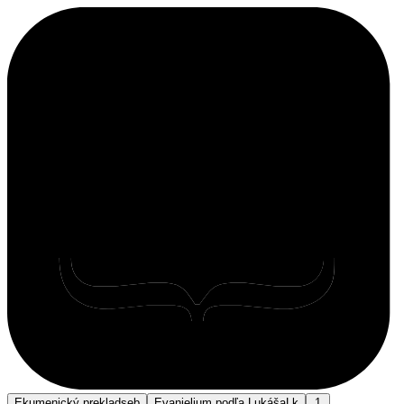
Ekumenický preklad
seb
Evanjelium podľa Lukáša
Lk
1