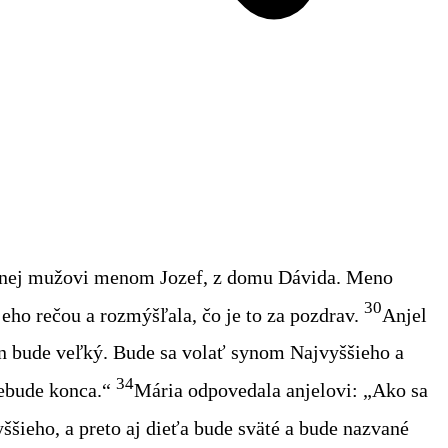
enej mužovi menom Jozef, z domu Dávida. Meno
30
jeho rečou a rozmýšľala, čo je to za pozdrav.
Anjel
n bude veľký. Bude sa volať synom Najvyššieho a
34
ebude konca.“
Mária odpovedala anjelovi: „Ako sa
ššieho, a preto aj dieťa
bude sväté a bude nazvané