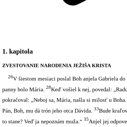
1. kapitola
ZVESTOVANIE NARODENIA JEŽIŠA KRISTA
26
V šiestom mesiaci poslal Boh anjela Gabriela d
28
panny bolo Mária.
Keď vošiel k nej, povedal: „Radu
pokračoval: „Neboj sa, Mária, našla si milosť u Boha.
33
Pán, Boh, mu dá trón jeho otca Dávida.
Bude kraľo
35
to stane? Veď ja nepoznám muža.“
Anjel jej odpove