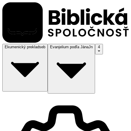
Ekumenický preklad
seb
Evanjelium podľa Jána
Jn
4