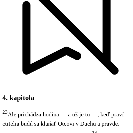
4. kapitola
23
Ale prichádza hodina — a už je tu —, keď praví
ctitelia budú sa klaňať Otcovi v Duchu a pravde.
24