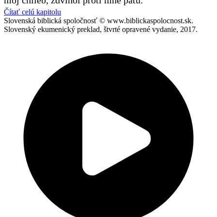
môj chlieb, zdvihol proti mne pätu.
Čítať celú kapitolu
Slovenská biblická spoločnosť © www.biblickaspolocnost.sk.
Slovenský ekumenický preklad, štvrté opravené vydanie, 2017.