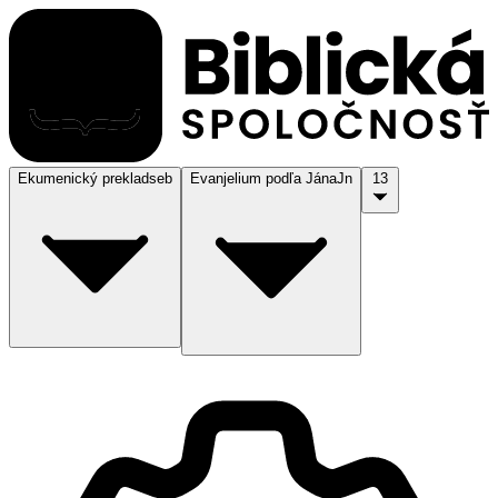
Ekumenický preklad
seb
Evanjelium podľa Jána
Jn
13