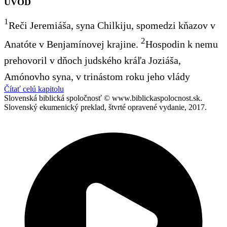
ÚVOD
1
Reči Jeremiáša, syna Chilkiju, spomedzi kňazov v
2
Anatóte v Benjamínovej krajine.
Hospodin k nemu
prehovoril v dňoch judského kráľa Joziáša,
Amónovho syna, v trinástom roku jeho vlády
Čítať celú kapitolu
Slovenská biblická spoločnosť © www.biblickaspolocnost.sk.
Slovenský ekumenický preklad, štvrté opravené vydanie, 2017.