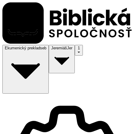
Ekumenický preklad
seb
Jeremiáš
Jer
1