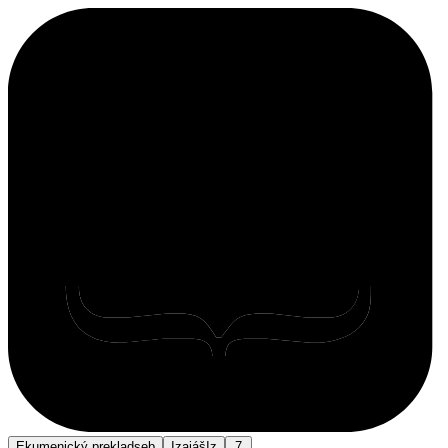
Ekumenický preklad
seb
Izaiáš
Iz
7