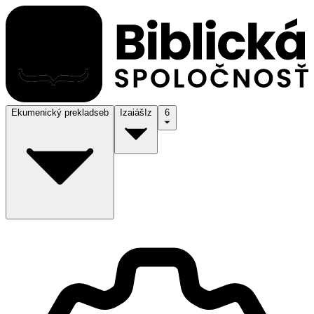
Ekumenický preklad
seb
Izaiáš
Iz
6