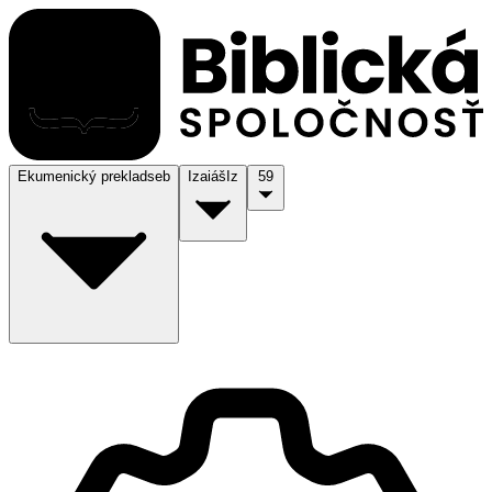
Ekumenický preklad
seb
Izaiáš
Iz
59