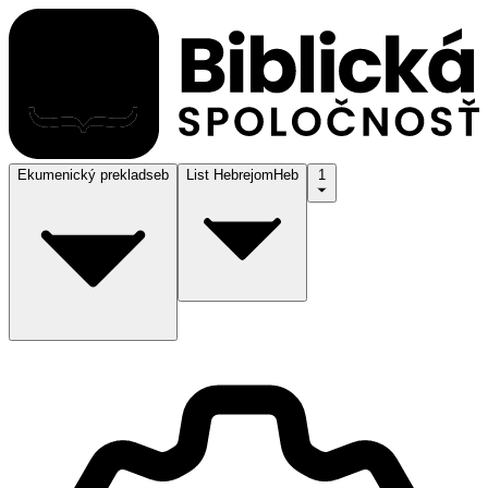
Ekumenický preklad
seb
List Hebrejom
Heb
1