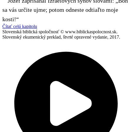
Jozef zaprisahal Izraelových synov slovami: „Boh
sa vás určite ujme; potom odneste odtiaľto moje
kosti!“
Čítať celú kapitolu
Slovenská biblická spoločnosť © www.biblickaspolocnost.sk.
Slovenský ekumenický preklad, štvrté opravené vydanie, 2017.