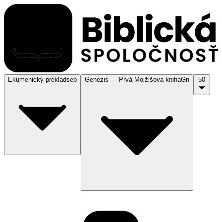
Ekumenický preklad
seb
Genezis — Prvá Mojžišova kniha
Gn
50