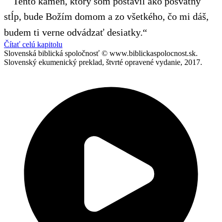
Tento kameň, ktorý som postavil ako posvätný
stĺp, bude Božím domom a zo všetkého, čo mi dáš,
budem ti verne odvádzať desiatky.“
Čítať celú kapitolu
Slovenská biblická spoločnosť © www.biblickaspolocnost.sk.
Slovenský ekumenický preklad, štvrté opravené vydanie, 2017.