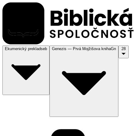
Ekumenický preklad
seb
Genezis — Prvá Mojžišova kniha
Gn
28