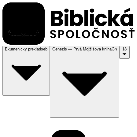
Ekumenický preklad
seb
Genezis — Prvá Mojžišova kniha
Gn
18