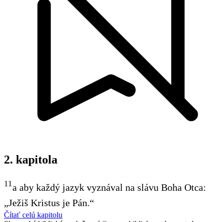
2. kapitola
11
a aby každý jazyk vyznával na slávu Boha Otca:
„Ježiš Kristus je Pán.“
Čítať celú kapitolu