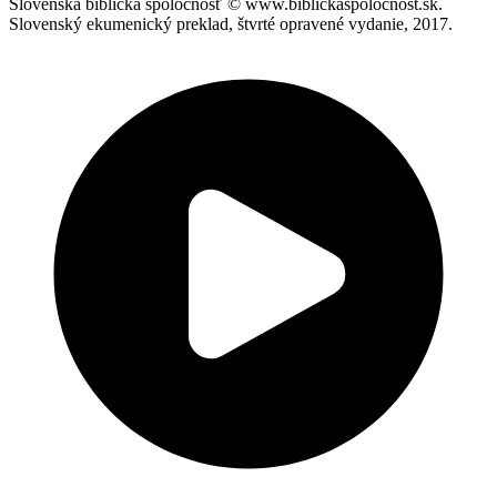
Slovenská biblická spoločnosť © www.biblickaspolocnost.sk.
Slovenský ekumenický preklad, štvrté opravené vydanie, 2017.