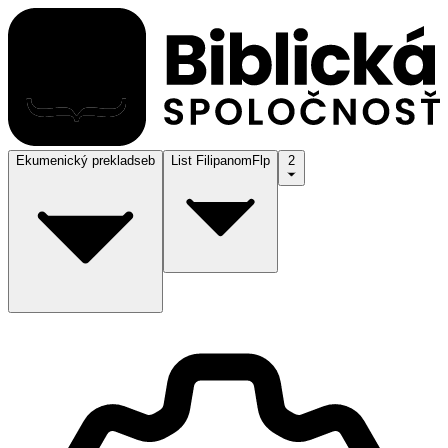
Ekumenický preklad
seb
List Filipanom
Flp
2