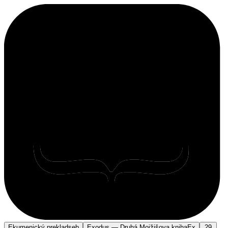
Ekumenický preklad
seb
Exodus — Druhá Mojžišova kniha
Ex
29