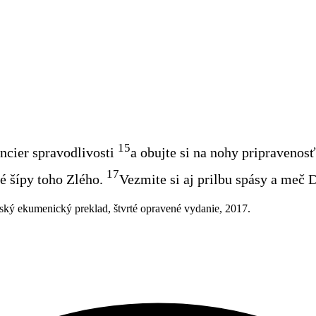
15
ancier spravodlivosti
a obujte si na nohy pripravenosť
17
vé šípy toho Zlého.
Vezmite si aj prilbu spásy a meč 
ský ekumenický preklad, štvrté opravené vydanie, 2017.