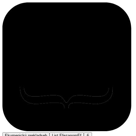
Ekumenický preklad
seb
List Efezanom
Ef
6