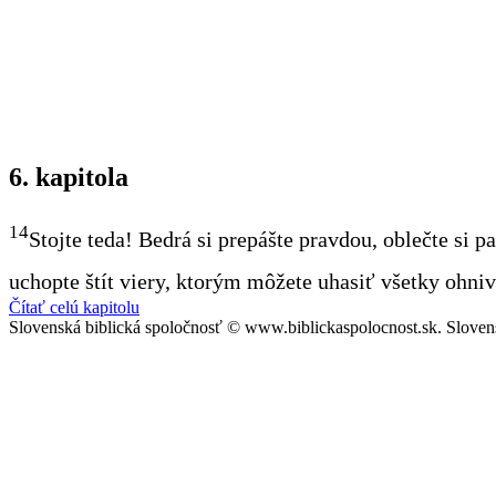
6. kapitola
14
Stojte teda! Bedrá si prepášte pravdou, oblečte si p
uchopte štít viery, ktorým môžete uhasiť všetky ohni
Čítať celú kapitolu
Slovenská biblická spoločnosť © www.biblickaspolocnost.sk. Sloven