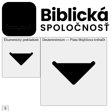
Ekumenický preklad
seb
Deuteronómium — Piata Mojžišova kniha
Dt
9