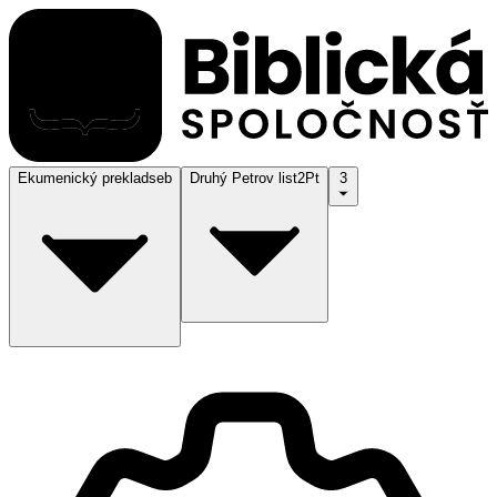
Ekumenický preklad
seb
Druhý Petrov list
2Pt
3