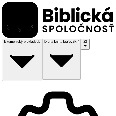
Ekumenický preklad
seb
Druhá kniha kráľov
2Krľ
22