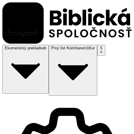
Ekumenický preklad
seb
Prvý list Korinťanom
1Kor
5