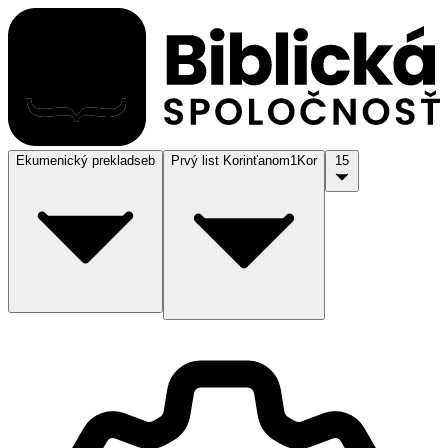
Ekumenický preklad
seb
Prvý list Korinťanom
1Kor
15