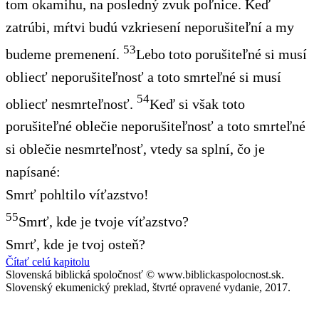
tom okamihu, na posledný zvuk poľnice. Keď
zatrúbi, mŕtvi budú vzkriesení neporušiteľní a my
53
budeme premenení.
Lebo toto porušiteľné si musí
obliecť neporušiteľnosť a toto smrteľné si musí
54
obliecť nesmrteľnosť.
Keď si však toto
porušiteľné oblečie neporušiteľnosť a toto smrteľné
si oblečie nesmrteľnosť, vtedy sa splní, čo je
napísané:
Smrť pohltilo víťazstvo!
55
Smrť, kde je tvoje víťazstvo?
Smrť, kde je tvoj osteň?
Čítať celú kapitolu
Slovenská biblická spoločnosť © www.biblickaspolocnost.sk.
Slovenský ekumenický preklad, štvrté opravené vydanie, 2017.