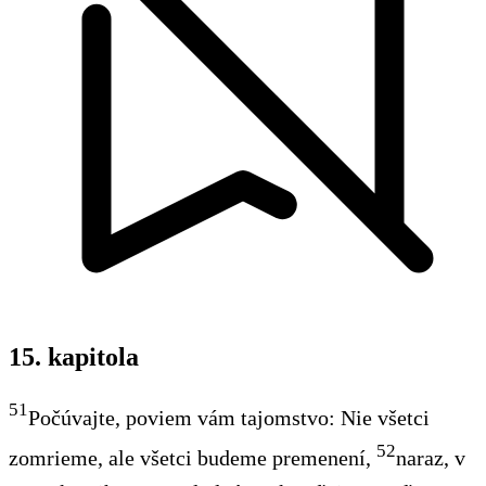
15. kapitola
51
Počúvajte, poviem vám tajomstvo: Nie všetci
52
zomrieme, ale všetci budeme premenení,
naraz, v