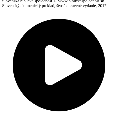
Slovenská biblická spoločnosť © www.biblickaspolocnost.sk.
Slovenský ekumenický preklad, štvrté opravené vydanie, 2017.