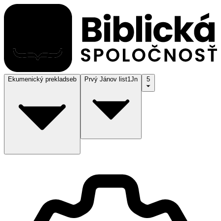
Ekumenický preklad
seb
Prvý Jánov list
1Jn
5